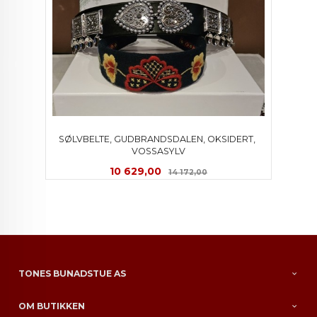
SØLVBELTE, GUDBRANDSDALEN, OKSIDERT, 
VOSSASYLV
Tilbud
Rabatt
10 629,00
14 172,00
TONES BUNADSTUE AS
OM BUTIKKEN