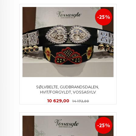
-25%
SØLVBELTE, GUDBRANDSDALEN, 
HVIT/FORGYLDT, VOSSASYLV
Tilbud
Rabatt
10 629,00
14 172,00
-25%