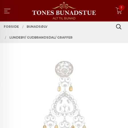
Gå
0
til
innholdet
FORSIDE
BUNADSØLV
LUNDEBY/ GUDBRANDSDAL/ GRAFFER