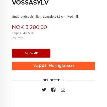
VOSSASYLV
Gudbrandsdalsnålen, Lengde 14,5 cm. Med nål
Tilbud
NOK
3 280,00
Førpris:
4 685,00
Rabatt
inkl. mva.
KJØP
DEL DETTE