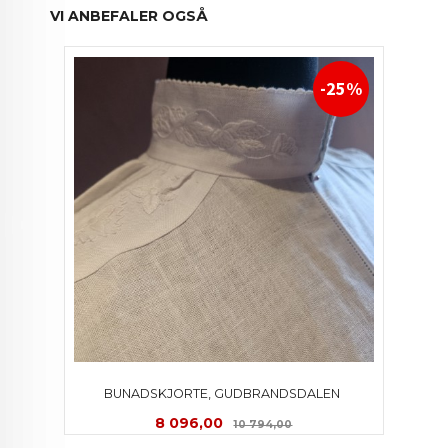
VI ANBEFALER OGSÅ
-25%
BUNADSKJORTE, GUDBRANDSDALEN 
Tilbud
Rabatt
8 096,00
10 794,00