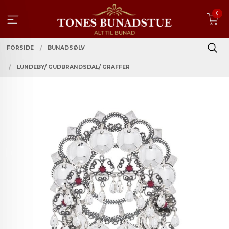
Gå
0
til
innholdet
FORSIDE
BUNADSØLV
LUNDEBY/ GUDBRANDSDAL/ GRAFFER