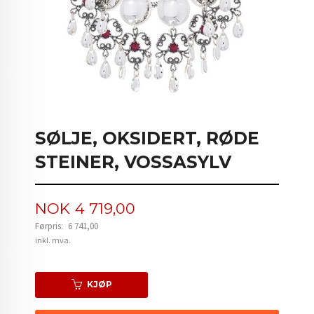
SØLJE, OKSIDERT, RØDE
STEINER, VOSSASYLV
Tilbud
NOK
4 719,00
Førpris:
6 741,00
Rabatt
inkl. mva.
KJØP