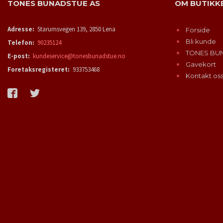
TONES BUNADSTUE AS
OM BUTIKK
Adresse:
Starumsvegen 139, 2850 Lena
Forside
Bli kunde
Telefon:
90235124
TONES BU
E-post:
kundeservice@tonesbunadstue.no
Gavekort
Foretaksregisteret:
933753468
Kontakt os