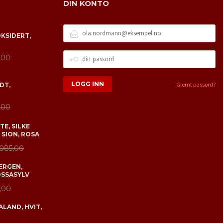
DIN KONTO
E-
OKSIDERT,
POSTADRESSE
DITT
,00
PASSORD
Glemt passord?
DT,
,00
E, SILKE
 SION, ROSA
 085,00
ERGEN,
OSSASYLV
,00
LAND, HVIT,