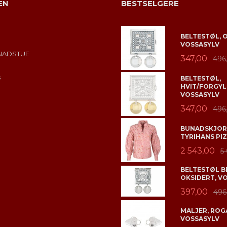
EN
BESTSELGERE
BELTESTØL, 
VOSSASYLV
NADSTUE
347,00
496
s
BELTESTØL,
HVIT/FORGYL
VOSSASYLV
347,00
496
BUNADSKJORT
TYRIHANS PIZ
2 543,00
5
BELTESTØL B
OKSIDERT, V
397,00
496
MALJER, ROGA
VOSSASYLV