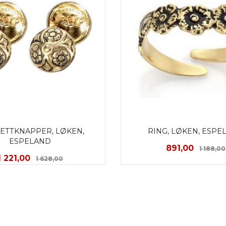
ETTKNAPPER, LØKEN, 
RING, LØKEN, ESPE
ESPELAND
Tilbud
891,00
1 188,00
Tilbud
Rabatt
1 221,00
1 628,00
KJØP
KJØP