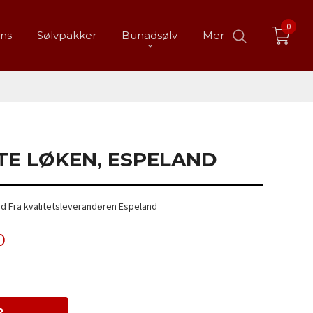
0
ans
Sølvpakker
Bunadsølv
Mer
TE LØKEN, ESPELAND
ad Fra kvalitetsleverandøren Espeland
0
P