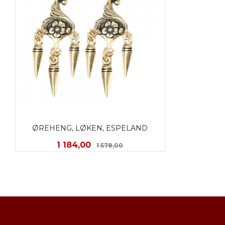
ØREHENG, LØKEN, ESPELAND
Tilbud
Rabatt
1 184,00
1 578,00
KJØP