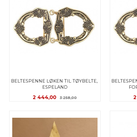
BELTESPENNE LØKEN TIL TØYBELTE, 
BELTESPEN
ESPELAND
FO
Tilbud
Rabatt
T
2 444,00
2
3 258,00
KJØP