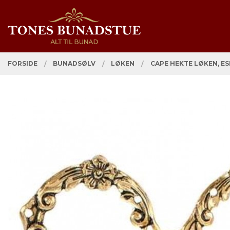
Gå
Lukk
PRODUKTER
til
innholdet
FORSIDE
BUNADSØLV
LØKEN
CAPE HEKTE LØKEN, E