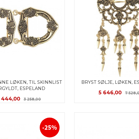
NE LØKEN, TIL SKINNLIST 
BRYST SØLJE, LØKEN, 
RGYLDT, ESPELAND
Tilbud
5 646,00
7 528,
ilbud
Rabatt
 444,00
3 258,00
LES MER
KJØP
-25%