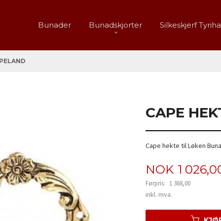
Bunader
Bunadskjorter
Silkeskjerf Tyrih
SPELAND
CAPE HEK
Cape hekte til Løken Bun
Tilbud
NOK
1 026,0
Førpris:
1 368,00
Rabatt
inkl. mva.
KJØ