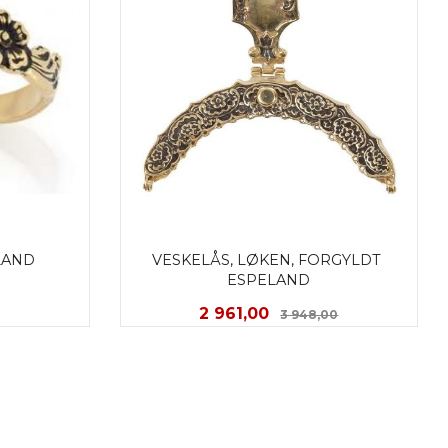
LAND
VESKELÅS, LØKEN, FORGYLDT 
ESPELAND
Rabatt
Tilbud
Rabatt
2 961,00
3 948,00
KJØP