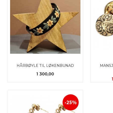
HÅRBØYLE TIL LØKENBUNAD
MANSJ
Pris
1 300,00
KJØP
-25%