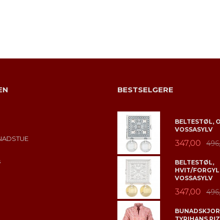
EN
BESTSELGERE
BELTESTØL, 
VOSSASYLV
NADSTUE
347,00
496
s
BELTESTØL,
HVIT/FORGYL
VOSSASYLV
347,00
496
BUNADSKJORT
TYRIHANS PIZ