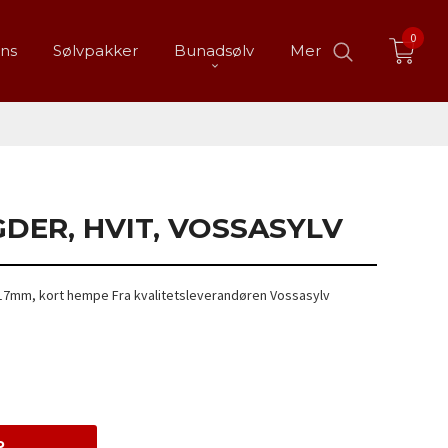
0
ans
Sølvpakker
Bunadsølv
Mer
GDER, HVIT, VOSSASYLV
r. 17mm, kort hempe Fra kvalitetsleverandøren Vossasylv
P