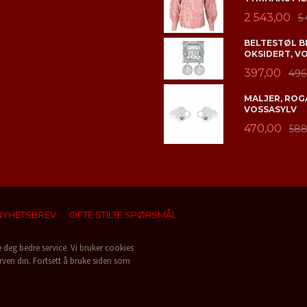
2 543,00
5
BELTESTØL B
OKSIDERT, V
397,00
496
MALJER, ROGA
VOSSASYLV
470,00
588
NYHETSBREV
OFTE STILTE SPØRSMÅL
e deg bedre service. Vi bruker cookies
rven din. Fortsett å bruke siden som