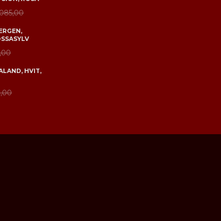
 085,00
ERGEN,
OSSASYLV
,00
LAND, HVIT,
,00