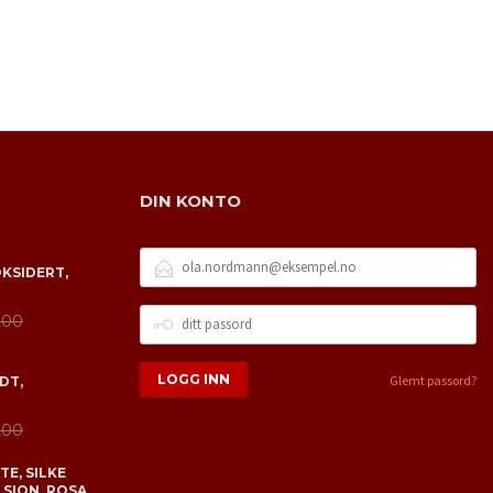
DIN KONTO
E-
OKSIDERT,
POSTADRESSE
DITT
,00
PASSORD
Glemt passord?
DT,
,00
E, SILKE
 SION, ROSA