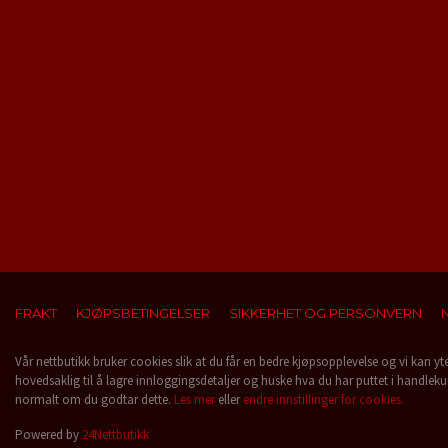
FRAKT
KJØPSBETINGELSER
SIKKERHET OG PERSONVERN
Vår nettbutikk bruker cookies slik at du får en bedre kjøpsopplevelse og vi kan yt
hovedsaklig til å lagre innloggingsdetaljer og huske hva du har puttet i handleku
normalt om du godtar dette.
Les mer
eller
endre innstillinger for cookies.
Powered by
24Nettbutikk