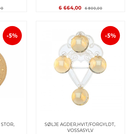
Rabatt
Tilbud
Rabatt
6 664,00
00
6 800,00
KJØP
-5%
-5%
STOR, 
SØLJE AGDER,HVIT/FORGYLDT, 
VOSSASYLV