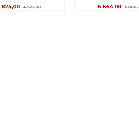
ilbud
Rabatt
Tilbud
 824,00
6 664,00
4 922,00
6 800,
KJØP
KJØP