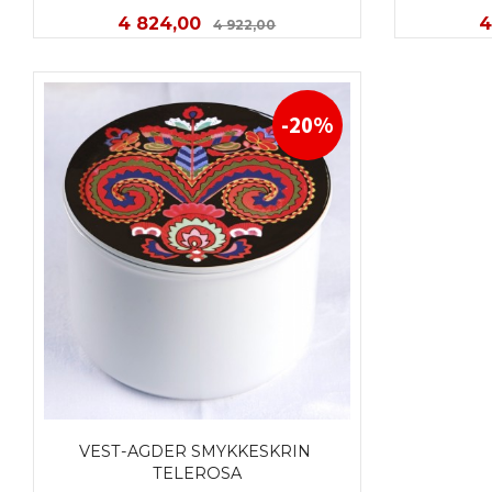
Tilbud
Rabatt
T
4 824,00
4
4 922,00
KJØP
-20%
VEST-AGDER SMYKKESKRIN 
TELEROSA