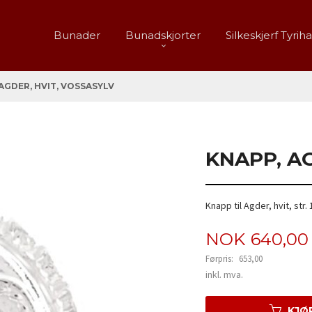
Bunader
Bunadskjorter
Silkeskjerf Tyrih
AGDER, HVIT, VOSSASYLV
KNAPP, A
Knapp til Agder, hvit, st
Tilbud
NOK
640,00
Førpris:
653,00
Rabatt
inkl. mva.
KJØ