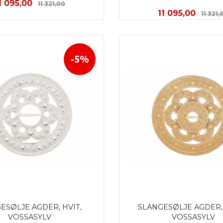
ilbud
Rabatt
1 095,00
11 321,00
Tilbud
11 095,00
11 321,
KJØP
KJØP
-5%
ESØLJE AGDER, HVIT, 
SLANGESØLJE AGDER, 
VOSSASYLV
VOSSASYLV