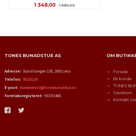
Tilbud
Rabatt
1 348,00
1 685,00
KJØP
TONES BUNADSTUE AS
OM BUTIKK
Adresse:
Starumsvegen 139, 2850 Lena
Forside
Bli kunde
Telefon:
90235124
TONES BU
E-post:
kundeservice@tonesbunadstue.no
Gavekort
Foretaksregisteret:
933753468
Kontakt os