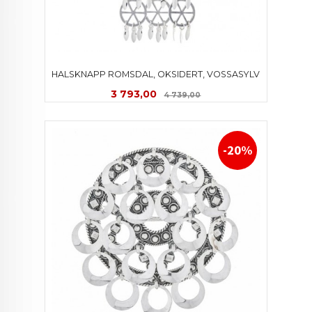
HALSKNAPP ROMSDAL, OKSIDERT, VOSSASYLV
Tilbud
Rabatt
3 793,00
4 739,00
-20%