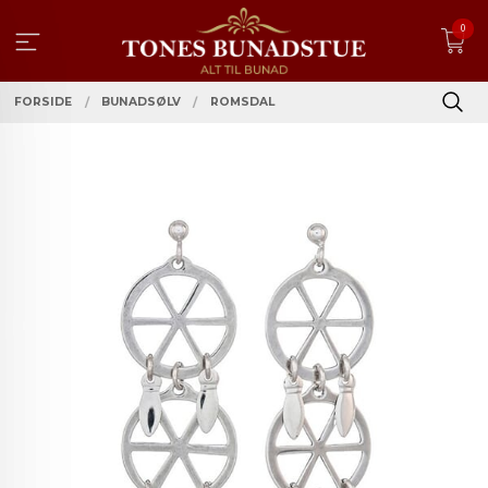
Gå
0
til
innholdet
FORSIDE
BUNADSØLV
ROMSDAL