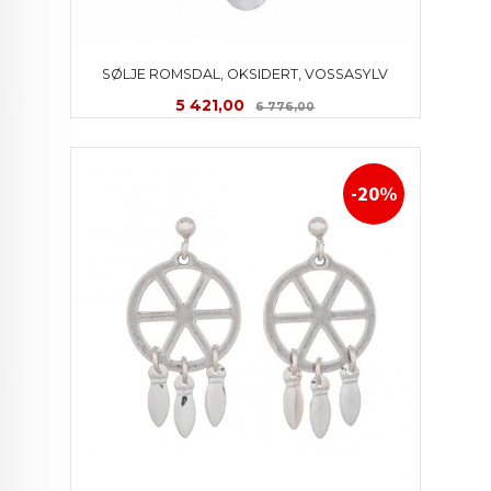
SØLJE ROMSDAL, OKSIDERT, VOSSASYLV
Tilbud
Rabatt
5 421,00
6 776,00
-20%