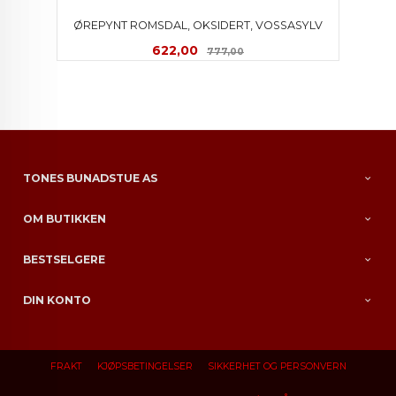
ØREPYNT ROMSDAL, OKSIDERT, VOSSASYLV
Tilbud
Rabatt
622,00
777,00
TONES BUNADSTUE AS
OM BUTIKKEN
BESTSELGERE
DIN KONTO
FRAKT
KJØPSBETINGELSER
SIKKERHET OG PERSONVERN