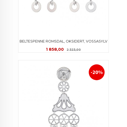
BELTESPENNE ROMSDAL, OKSIDERT, VOSSASYLV
Tilbud
Rabatt
1 858,00
2 323,00
-20%