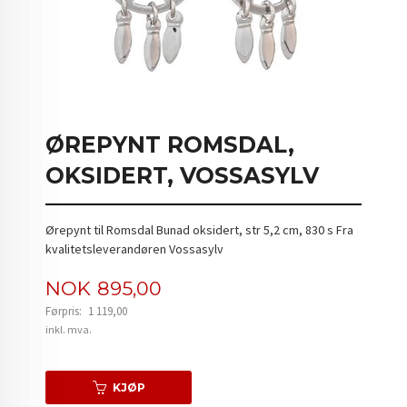
ØREPYNT ROMSDAL,
OKSIDERT, VOSSASYLV
Ørepynt til Romsdal Bunad oksidert, str 5,2 cm, 830 s Fra
kvalitetsleverandøren Vossasylv
Tilbud
NOK
895,00
Førpris:
1 119,00
Rabatt
inkl. mva.
KJØP