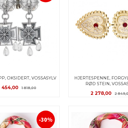
P, OKSIDERT, VOSSASYLV
HJERTESPENNE, FORGYL
RØD STEIN, VOSSA
Tilbud
Rabatt
1 454,00
1 818,00
Tilbud
2 278,00
2 849,
KJØP
KJØP
-30%