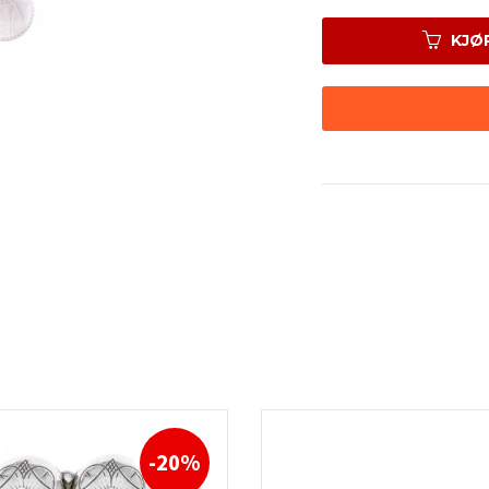
KJØ
-20%