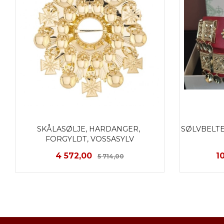
SKÅLASØLJE, HARDANGER, 
SØLVBELTE
FORGYLDT, VOSSASYLV
Tilbud
Rabatt
T
4 572,00
1
5 714,00
KJØP