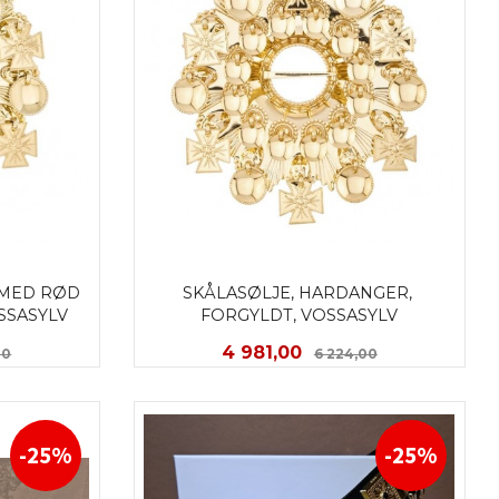
MED RØD 
SKÅLASØLJE, HARDANGER, 
SSASYLV
FORGYLDT, VOSSASYLV
Rabatt
Tilbud
Rabatt
4 981,00
00
6 224,00
KJØP
-25%
-25%