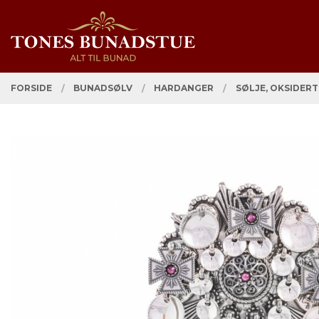
Gå
Lukk
PRODUKTER
til
innholdet
FORSIDE
BUNADSØLV
HARDANGER
SØLJE, OKSIDERT