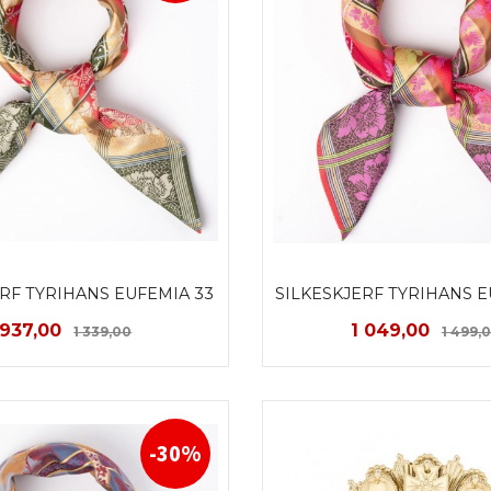
RF TYRIHANS EUFEMIA 33 
SILKESKJERF TYRIHANS E
Tilbud
Rabatt
Tilbud
937,00
1 049,00
1 339,00
1 499,
KJØP
KJØP
-30%