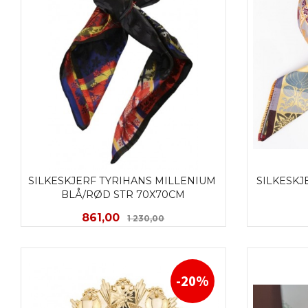
SILKESKJERF TYRIHANS MILLENIUM 
SILKESKJ
BLÅ/RØD STR 70X70CM
Tilbud
Rabatt
861,00
1 230,00
KJØP
-20%