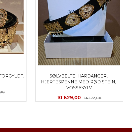
FORGYLDT, 
SØLVBELTE, HARDANGER, 
HJERTESPENNE MED RØD STEIN, 
VOSSASYLV
Rabatt
,00
Tilbud
Rabatt
10 629,00
14 172,00
LES MER