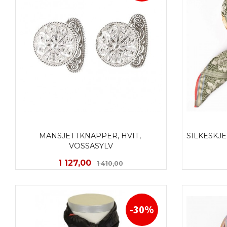
MANSJETTKNAPPER, HVIT, 
SILKESKJE
VOSSASYLV
Tilbud
Rabatt
1 127,00
1 410,00
KJØP
-30%