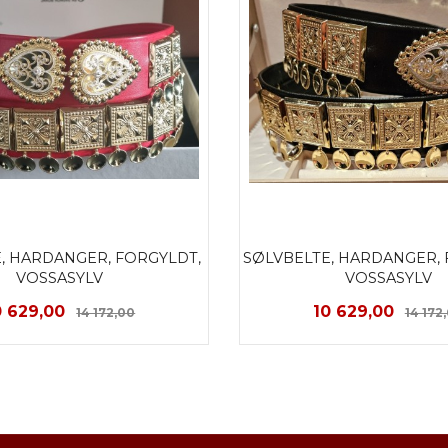
, HARDANGER, FORGYLDT, 
SØLVBELTE, HARDANGER, 
VOSSASYLV
VOSSASYLV
ilbud
Rabatt
Tilbud
0 629,00
10 629,00
14 172,00
14 172
LES MER
LES MER