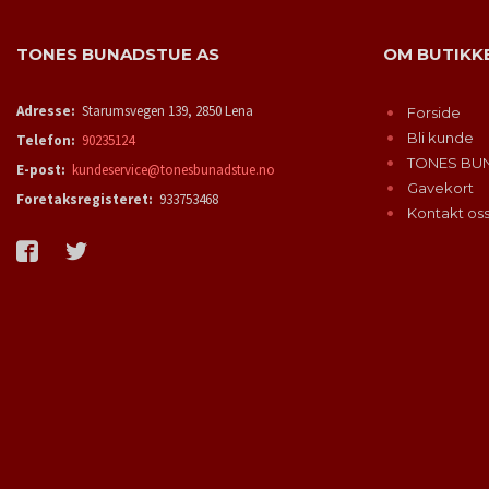
TONES BUNADSTUE AS
OM BUTIKK
Adresse:
Starumsvegen 139, 2850 Lena
Forside
Bli kunde
Telefon:
90235124
TONES BU
E-post:
kundeservice@tonesbunadstue.no
Gavekort
Foretaksregisteret:
933753468
Kontakt os