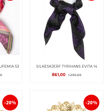
UFEMIA 53
SILKESKJERF TYRIHANS EVITA 14
Rabatt
Tilbud
Rabatt
861,00
00
1 230,00
KJØP
-20%
-20%