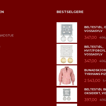
EN
BESTSELGERE
BELTESTØL, 
VOSSASYLV
NADSTUE
347,00
496
s
BELTESTØL,
HVIT/FORGYL
VOSSASYLV
347,00
496
BUNADSKJORT
TYRIHANS PIZ
2 543,00
5
BELTESTØL B
OKSIDERT, V
397,00
496