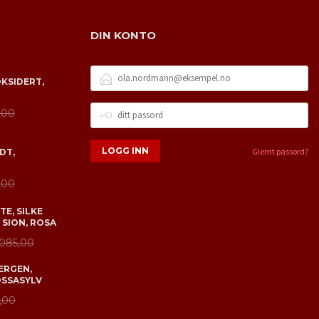
DIN KONTO
E-
OKSIDERT,
POSTADRESSE
DITT
,00
PASSORD
Glemt passord?
DT,
,00
E, SILKE
 SION, ROSA
 085,00
ERGEN,
OSSASYLV
,00