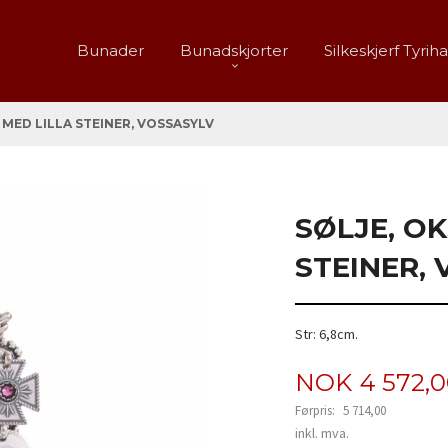
Bunader
Bunadskjorter
Silkeskjerf Tyrih
 MED LILLA STEINER, VOSSASYLV
SØLJE, OK
STEINER,
Str: 6,8cm.
Tilbud
NOK
4 572,
Førpris:
5 714,00
Rabatt
inkl. mva.