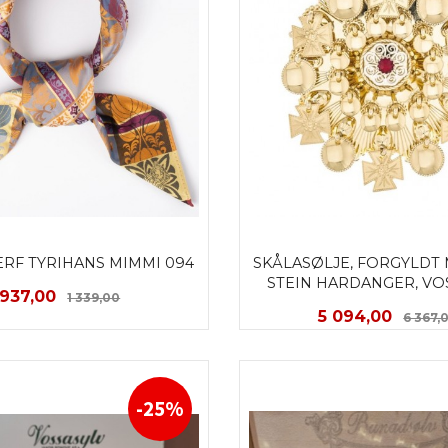
ERF TYRIHANS MIMMI 094
SKÅLASØLJE, FORGYLDT 
STEIN HARDANGER, VO
Tilbud
Rabatt
937,00
1 339,00
Tilbud
5 094,00
6 367,
KJØP
KJØP
-25%