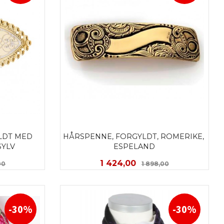
DT MED 
HÅRSPENNE, FORGYLDT, ROMERIKE, 
SYLV
ESPELAND
Rabatt
Tilbud
Rabatt
1 424,00
00
1 898,00
KJØP
-30%
-30%