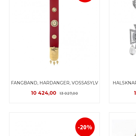
FANGBAND, HARDANGER, VOSSASYLV
HALSKNAP
Tilbud
Rabatt
10 424,00
13 027,00
KJØP
-20%