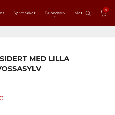
0
ans
Sølvpakker
Bunadsølv
Mer
SIDERT MED LILLA
 VOSSASYLV
00