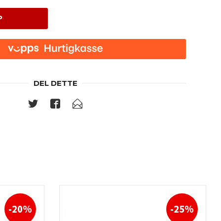
P
DEL DETTE
-20%
-25%