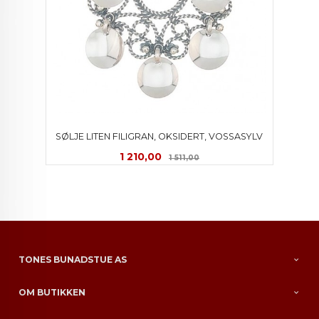
SØLJE LITEN FILIGRAN, OKSIDERT, VOSSASYLV
Tilbud
Rabatt
1 210,00
1 511,00
TONES BUNADSTUE AS
OM BUTIKKEN