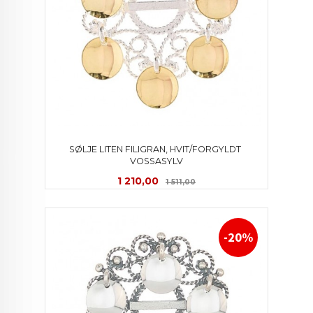
SØLJE LITEN FILIGRAN, HVIT/FORGYLDT 
VOSSASYLV
Tilbud
Rabatt
1 210,00
1 511,00
-20%