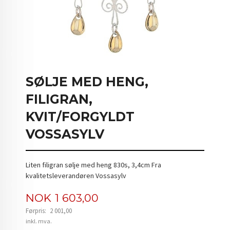
SØLJE MED HENG,
FILIGRAN,
KVIT/FORGYLDT
VOSSASYLV
Liten filigran sølje med heng 830s, 3,4cm Fra
kvalitetsleverandøren Vossasylv
Tilbud
NOK
1 603,00
Førpris:
2 001,00
Rabatt
inkl. mva.