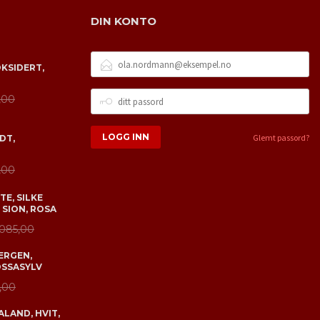
DIN KONTO
E-
OKSIDERT,
POSTADRESSE
DITT
,00
PASSORD
Glemt passord?
DT,
,00
E, SILKE
 SION, ROSA
 085,00
ERGEN,
OSSASYLV
,00
LAND, HVIT,