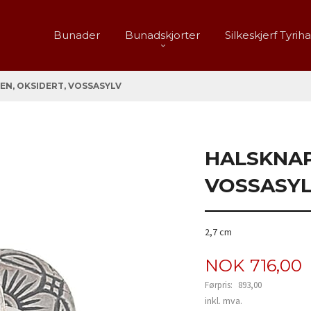
Bunader
Bunadskjorter
Silkeskjerf Tyrih
EN, OKSIDERT, VOSSASYLV
HALSKNAP
VOSSASY
2,7 cm
Tilbud
NOK
716,00
Førpris:
893,00
Rabatt
inkl. mva.