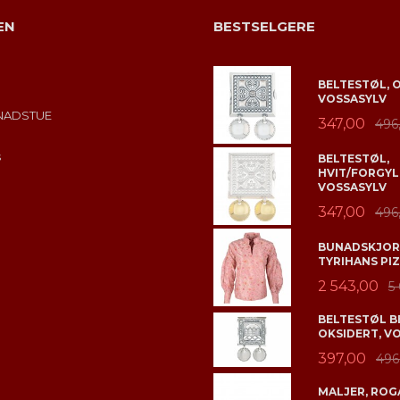
EN
BESTSELGERE
BELTESTØL, 
VOSSASYLV
NADSTUE
347,00
496
s
BELTESTØL,
HVIT/FORGYL
VOSSASYLV
347,00
496
BUNADSKJORT
TYRIHANS PIZ
2 543,00
5
BELTESTØL B
OKSIDERT, V
397,00
496
MALJER, ROGA