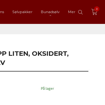
0
ans
Sølvpakker
Bunadsølv
Mer
P LITEN, OKSIDERT,
LV
På lager