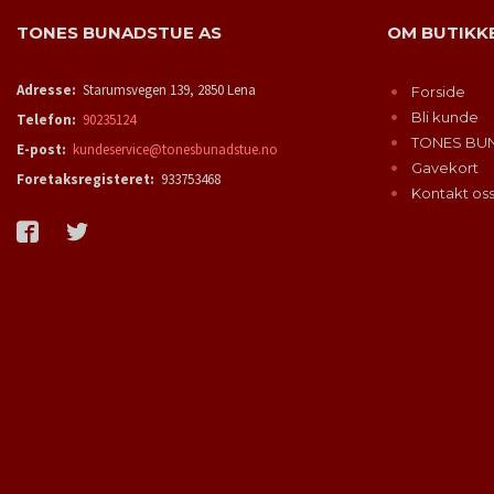
TONES BUNADSTUE AS
OM BUTIKK
Adresse:
Starumsvegen 139, 2850 Lena
Forside
Bli kunde
Telefon:
90235124
TONES BU
E-post:
kundeservice@tonesbunadstue.no
Gavekort
Foretaksregisteret:
933753468
Kontakt os