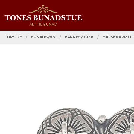
Gå
Lukk
PRODUKTER
til
innholdet
FORSIDE
BUNADSØLV
BARNESØLJER
HALSKNAPP LIT