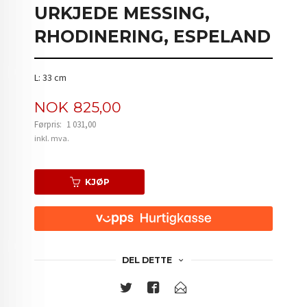
URKJEDE MESSING,
RHODINERING, ESPELAND
L: 33 cm
Tilbud
NOK
825,00
Førpris:
1 031,00
Rabatt
inkl. mva.
KJØP
DEL DETTE