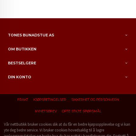
TONES BUNADSTUE AS
OM BUTIKKEN
BESTSELGERE
DIN KONTO
FRAKT
KJØPSBETINGELSER
SIKKERHET OG PERSONVERN
NYHETSBREV
OFTE STILTE SPØRSMÅL
Vår nettbutikk bruker cookies slik at du får en bedre kjøpsopplevelse og vi kan
yte deg bedre service. Vi bruker cookies hovedsaklig til å lagre
innloggingsdetaljer og huske hva du har puttet i handlekurven din. Fortsett å