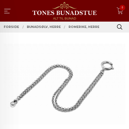
Gå
0
til
innholdet
FORSIDE
BUNADSØLV, HERRE
ROMERIKE, HERRE