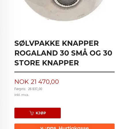
SØLVPAKKE KNAPPER
ROGALAND 30 SMÅ OG 30
STORE KNAPPER
Tilbud
NOK
21 470,00
Førpris:
26 837,00
Rabatt
inkl. mva.
KJØP