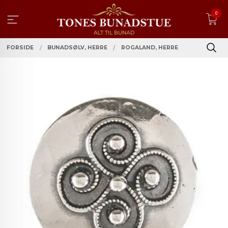
Gå
0
til
innholdet
FORSIDE
BUNADSØLV, HERRE
ROGALAND, HERRE