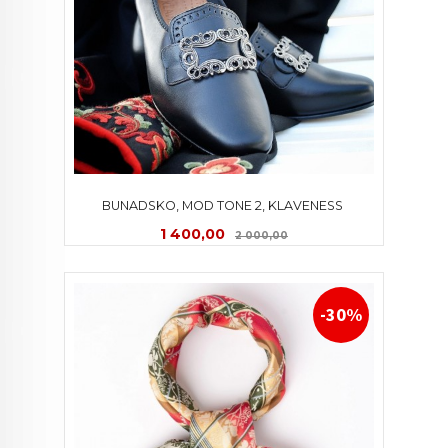
BUNADSKO, MOD TONE 2, KLAVENESS 
Tilbud
Rabatt
1 400,00
2 000,00
-30%