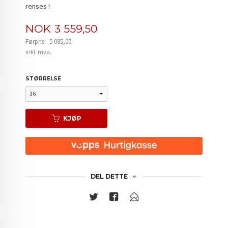
renses !
Tilbud
NOK
3 559,50
Førpris:
5 085,00
Rabatt
inkl. mva.
STØRRELSE
KJØP
DEL DETTE