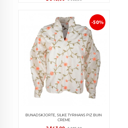
-50%
BUNADSKJORTE, SILKE TYRIHANS PIZ BUIN 
CREME
Tilbud
Rabatt
2 543,00