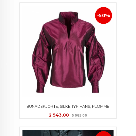
-50%
BUNADSKJORTE, SILKE TYRIHANS, PLOMME
Tilbud
Rabatt
2 543,00
5 085,00