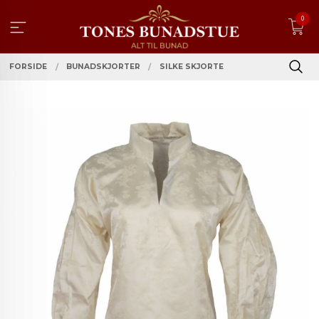
Gå
0
til
innholdet
FORSIDE
BUNADSKJORTER
SILKE SKJORTE