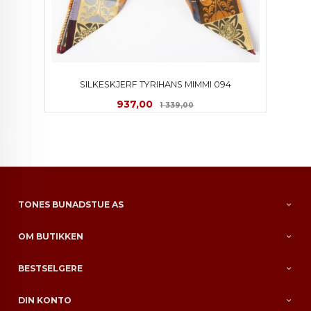
SILKESKJERF TYRIHANS MIMMI 094
Tilbud
Rabatt
937,00
1 339,00
TONES BUNADSTUE AS
OM BUTIKKEN
BESTSELGERE
DIN KONTO