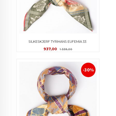
SILKESKJERF TYRIHANS EUFEMIA 33 
Tilbud
Rabatt
937,00
1 339,00
-30%