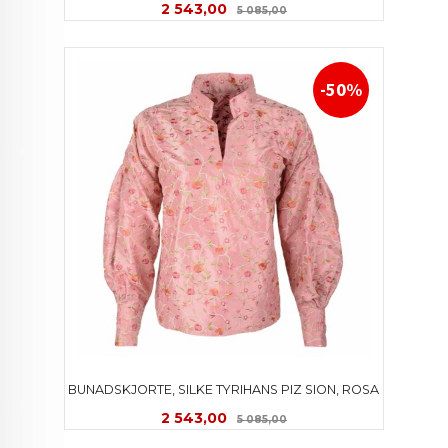
Tilbud
Rabatt
2 543,00
5 085,00
-50%
BUNADSKJORTE, SILKE TYRIHANS PIZ SION, ROSA
Tilbud
Rabatt
2 543,00
5 085,00