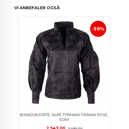
VI ANBEFALER OGSÅ
-50%
BUNADSKJORTE, SILKE TYRIHANS FRANSK ROSE, 
SORT
Tilbud
Rabatt
2 543,00
5 085,00