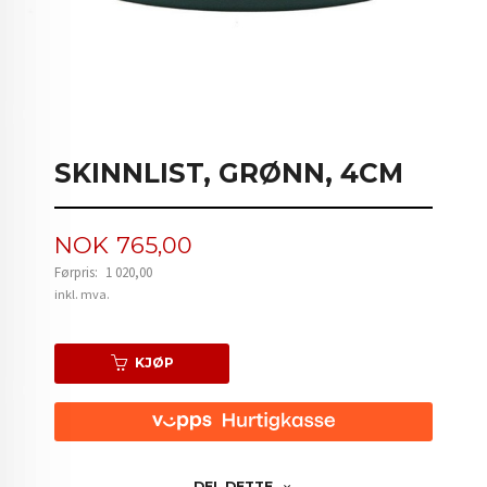
SKINNLIST, GRØNN, 4CM
Tilbud
NOK
765,00
Førpris:
1 020,00
Rabatt
inkl. mva.
KJØP
DEL DETTE