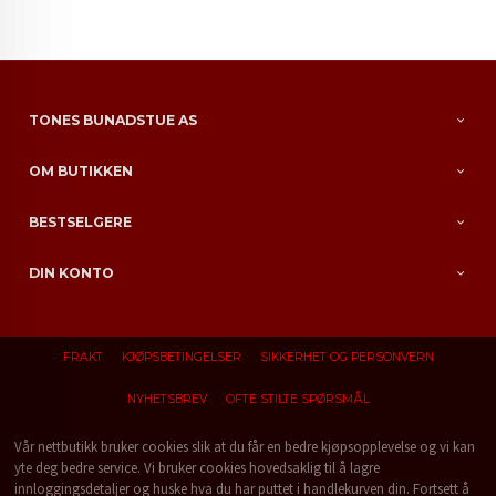
TONES BUNADSTUE AS
OM BUTIKKEN
BESTSELGERE
DIN KONTO
FRAKT
KJØPSBETINGELSER
SIKKERHET OG PERSONVERN
NYHETSBREV
OFTE STILTE SPØRSMÅL
Vår nettbutikk bruker cookies slik at du får en bedre kjøpsopplevelse og vi kan
yte deg bedre service. Vi bruker cookies hovedsaklig til å lagre
innloggingsdetaljer og huske hva du har puttet i handlekurven din. Fortsett å