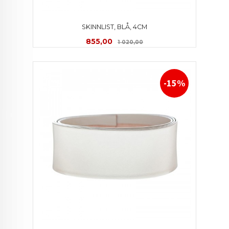
SKINNLIST, BLÅ, 4CM
Tilbud
Rabatt
855,00
1 020,00
-15%