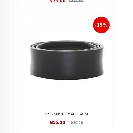
Tilbud
Rabatt
979,00
1 020,00
-15%
SKINNLIST, SVART, 4CM
Tilbud
Rabatt
855,00
1 020,00