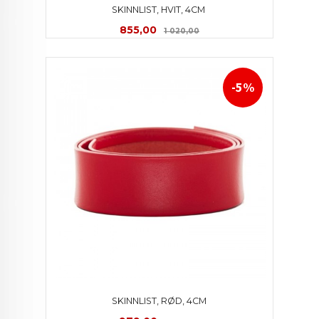
SKINNLIST, HVIT, 4CM 
Tilbud
Rabatt
855,00
1 020,00
-5%
SKINNLIST, RØD, 4CM