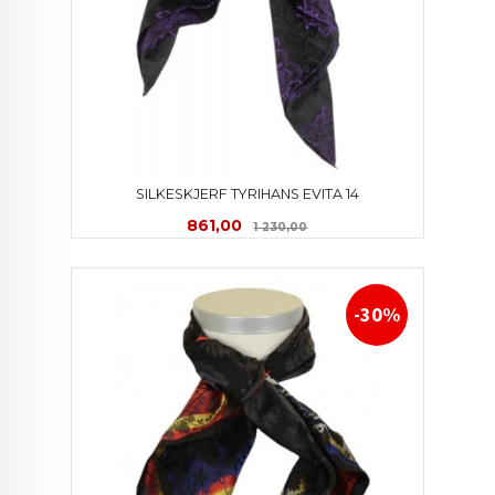
SILKESKJERF TYRIHANS EVITA 14
Tilbud
Rabatt
861,00
1 230,00
-30%