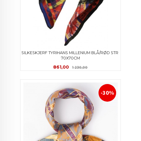
SILKESKJERF TYRIHANS MILLENIUM BLÅ/RØD STR 
70X70CM
Tilbud
Rabatt
861,00
1 230,00
-30%