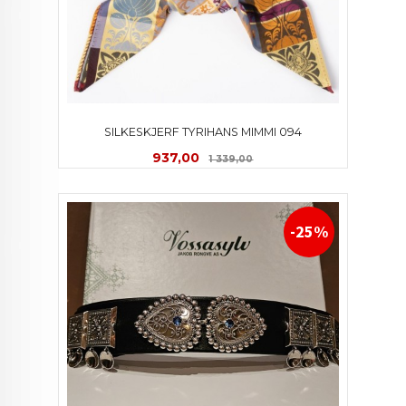
SILKESKJERF TYRIHANS MIMMI 094
Tilbud
Rabatt
937,00
1 339,00
-25%