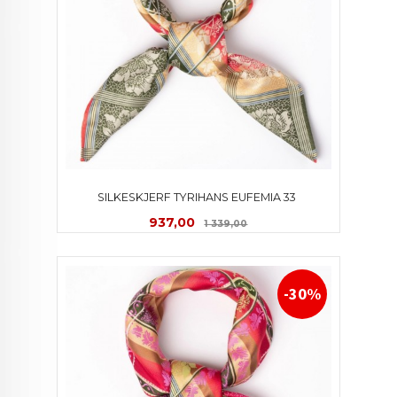
SILKESKJERF TYRIHANS EUFEMIA 33 
Tilbud
Rabatt
937,00
1 339,00
-30%