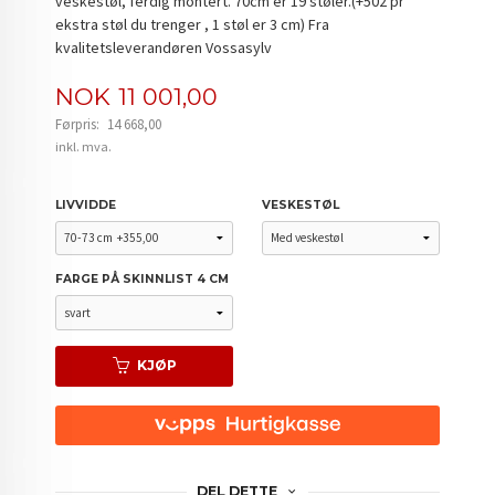
veskestøl, ferdig montert. 70cm er 19 støler.(+502 pr
ekstra støl du trenger , 1 støl er 3 cm) Fra
kvalitetsleverandøren Vossasylv
Tilbud
NOK
11 001,00
Førpris:
14 668,00
Rabatt
inkl. mva.
LIVVIDDE
VESKESTØL
FARGE PÅ SKINNLIST 4 CM
KJØP
DEL DETTE