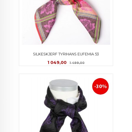
SILKESKJERF TYRIHANS EUFEMIA 53
Tilbud
Rabatt
1 049,00
1 499,00
-30%